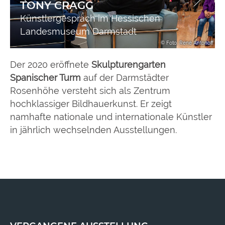
TONY CRAGG
Künstlergespräch im Hessischen
Landesmuseum Darmstadt
tung
© Foto: René Antonoff
Der 2020 eröffnete
Skulpturengarten
Spanischer Turm
auf der Darmstädter
Rosenhöhe versteht sich als Zentrum
hochklassiger Bildhauerkunst. Er zeigt
namhafte nationale und internationale Künstler
in jährlich wechselnden Ausstellungen.